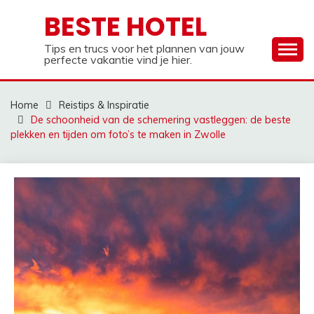
Ga
BESTE HOTEL
naar
de
Tips en trucs voor het plannen van jouw
inhoud
perfecte vakantie vind je hier.
Home
Reistips & Inspiratie
De schoonheid van de schemering vastleggen: de beste
plekken en tijden om foto’s te maken in Zwolle