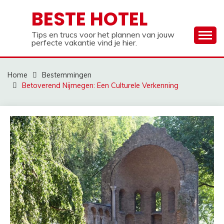
Ga
BESTE HOTEL
naar
de
Tips en trucs voor het plannen van jouw
inhoud
perfecte vakantie vind je hier.
Home
Bestemmingen
Betoverend Nijmegen: Een Culturele Verkenning