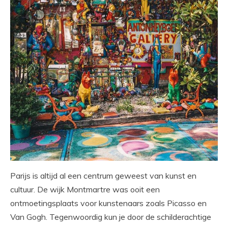
Parijs is altijd al een centrum geweest van kunst en
cultuur. De wijk Montmartre was ooit een
ontmoetingsplaats voor kunstenaars zoals Picasso en
Van Gogh. Tegenwoordig kun je door de schilderachtige