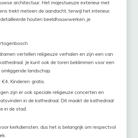
uwse architectuur. Het majestueuze exterieur met
s trekt meteen de aandacht, terwijl het interieur,
gedetailleerde houten beeldhouwwerken, je
ertogenbosch
oodramen vertellen religieuze verhalen en zijn een van
athedraal. Je kunt ook de toren beklimmen voor een
t omliggende landschap.
€4, Kinderen: gratis.
ngen zijn er ook speciale religieuze concerten en
atsvinden in de kathedraal. Dit maakt de kathedraal
e in de stad.
oor kerkdiensten, dus het is belangrijk om respectvol
ek.