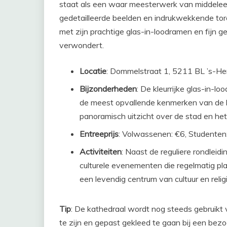
staat als een waar meesterwerk van middelee
gedetailleerde beelden en indrukwekkende toren
met zijn prachtige glas-in-loodramen en fijn 
verwondert.
Locatie
: Dommelstraat 1, 5211 BL ’s-H
Bijzonderheden
: De kleurrijke glas-in-l
de meest opvallende kenmerken van de k
panoramisch uitzicht over de stad en he
Entreeprijs
: Volwassenen: €6, Studenten: 
Activiteiten
: Naast de reguliere rondleidi
culturele evenementen die regelmatig pla
een levendig centrum van cultuur en religi
Tip
: De kathedraal wordt nog steeds gebruikt v
te zijn en gepast gekleed te gaan bij een bezo