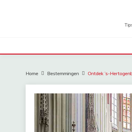
Ga
naar
de
inhoud
Tip
Home
Bestemmingen
Ontdek ’s-Hertogen