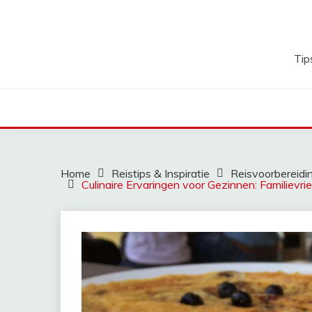
Ga
naar
de
inhoud
Tip
Home
Reistips & Inspiratie
Reisvoorbereidi
Culinaire Ervaringen voor Gezinnen: Familievri