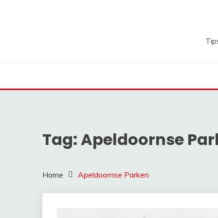
Ga
naar
de
inhoud
Tip
Tag:
Apeldoornse Par
Home
Apeldoornse Parken