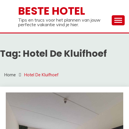
Ga
BESTE HOTEL
naar
de
Tips en trucs voor het plannen van jouw
inhoud
perfecte vakantie vind je hier.
Tag:
Hotel De Kluifhoef
Home
Hotel De Kluifhoef