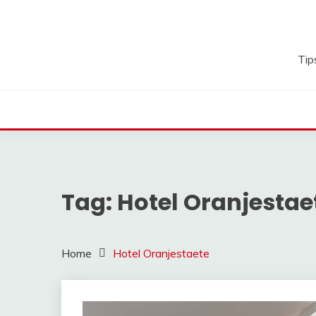
Ga
naar
de
inhoud
Tip
Tag:
Hotel Oranjestae
Home
Hotel Oranjestaete