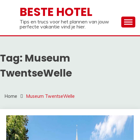
Ga
BESTE HOTEL
naar
de
Tips en trucs voor het plannen van jouw
inhoud
perfecte vakantie vind je hier.
Tag:
Museum
TwentseWelle
Home
Museum TwentseWelle